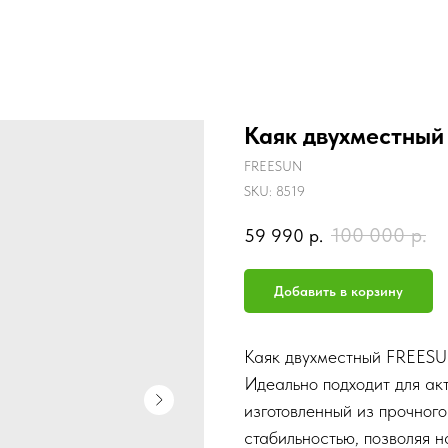
Каяк двухместный
FREESUN
SKU:
8519
100 000
р.
59 990
р.
Добавить в корзину
Каяк двухместный FREESU
Идеально подходит для акт
изготовленный из прочног
стабильностью, позволяя 